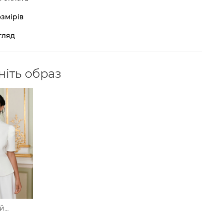
змірів
гляд
іть образ
й