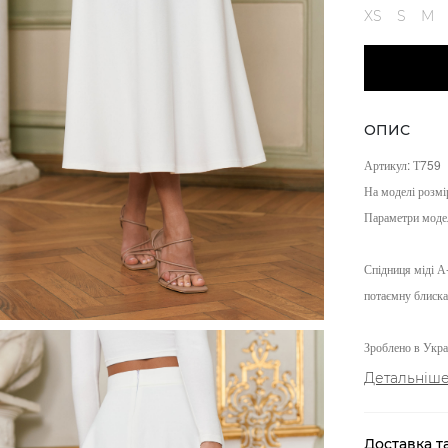
XS
S
M
ОПИС
Артикул: Т759
На моделі розмі
Параметри моде
Спідниця міді А-
потаємну блиска
Зроблено в Украї
Детальніш
Доставка т