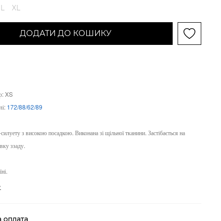
L
XL
ДОДАТИ ДО КОШИКУ
р: XS
лі:
172/88/62/89
силуету з високою посадкою. Виконана зі щільної тканини. Застібається на
вку ззаду.
ні.
е
а оплата