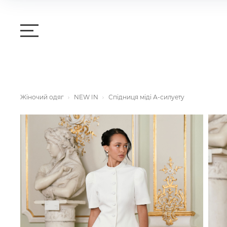
Жіночий одяг
NEW IN
Спідниця міді А-силуету