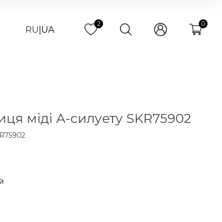
2
0
RU
|
UA
иця міді А-силуету SKR75902
KR75902
й