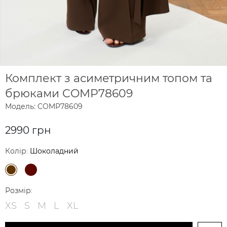
Комплект з асиметричним топом та
брюками COMP78609
Модель: COMP78609
2990 грн
Колір:
Шоколадний
Розмір:
XS
S
M
L
XL