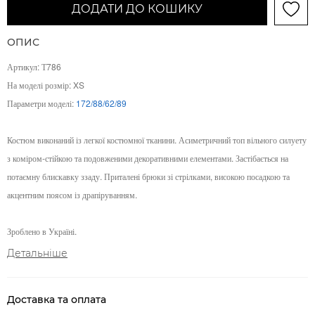
ДОДАТИ ДО КОШИКУ
ОПИС
Артикул: Т786
На моделі розмір: XS
Параметри моделі:
172/88/62/89
Костюм виконаний із легкої костюмної тканини. Асиметричний топ вільного силуету
з коміром-стійкою та подовженими декоративними елементами. Застібається на
потаємну блискавку ззаду. Приталені брюки зі стрілками, високою посадкою та
акцентним поясом із драпіруванням.
Зроблено в Україні.
Детальніше
Доставка та оплата