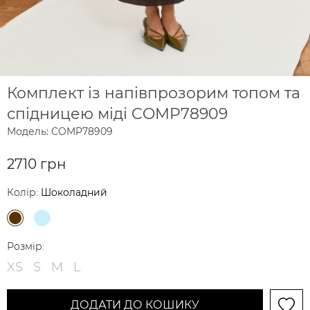
Комплект із напівпрозорим топом та
спідницею міді COMP78909
Модель: COMP78909
2710 грн
Колір:
Шоколадний
Розмір:
XS
S
M
L
ДОДАТИ ДО КОШИКУ