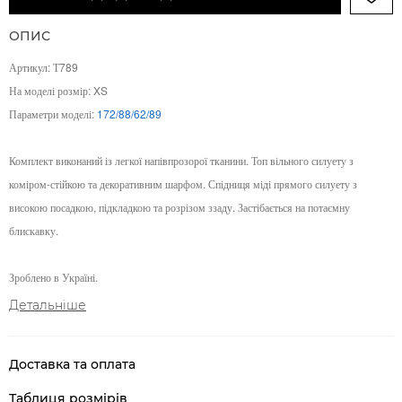
ОПИС
Артикул: Т789
На моделі розмір: XS
Параметри моделі:
172/88/62/89
Комплект виконаний із легкої напівпрозорої тканини. Топ вільного силуету з
коміром-стійкою та декоративним шарфом. Спідниця міді прямого силуету з
високою посадкою, підкладкою та розрізом ззаду. Застібається на потаємну
блискавку.
Зроблено в Україні.
Детальніше
Доставка та оплата
Таблиця розмірів