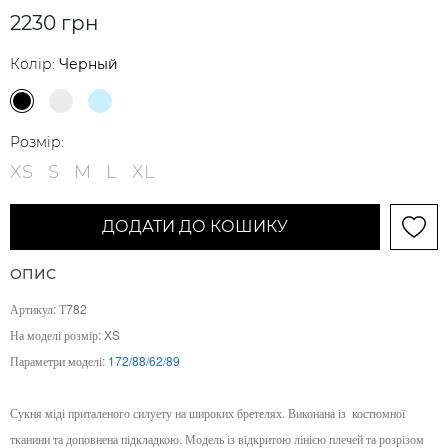
2230 грн
Колір:
Черный
Розмір:
XS
S
M
L
XL
ДОДАТИ ДО КОШИКУ
ОПИС
Артикул: Т782
На моделі розмір: XS
Параметри моделі:
172/88/62/89
Сукня міді приталеного силуету на широких бретелях. Виконана із
костюмної
тканини та доповнена підкладкою. Модель із відкритою лінією плечей та розрізом