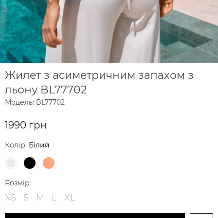
Жилет з асиметричним запахом з
льону BL77702
Модель: BL77702
1990 грн
Колір:
Білий
Розмір:
XS
S
M
L
XL