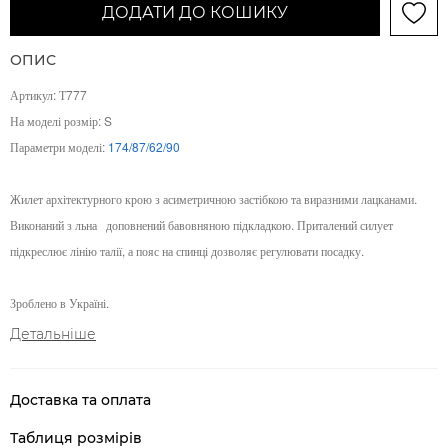
ДОДАТИ ДО КОШИКУ
ОПИС
Артикул: Т777
На моделі розмір: S
Параметри моделі:
174/87/62/90
Жилет архітектурного крою з асиметричною застібкою та виразними лацканами.
Виконаний з льна
доповнений бавовняною підкладкою. Приталений силует
підкреслює лінію талії, а пояс на спинці дозволяє регулювати посадку.
Зроблено в Україні.
Детальніше
Доставка та оплата
Таблиця розмірів