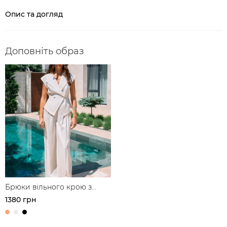
Опис та догляд
Доповніть образ
Брюки вільного крою з
защипами з льону
1380 грн