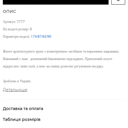
ОПИС
Артикул: Т777
На моделі розмір: S
Параметри моделі:
174/87/62/90
Жилет архітектурного крою з асиметричною застібкою та виразними лацканами.
Виконаний з льна
доповнений бавовняною підкладкою. Приталений силует
підкреслює лінію талії, а пояс на спинці дозволяє регулювати посадку.
Зроблено в Україні.
Детальніше
Доставка та оплата
Таблиця розмірів