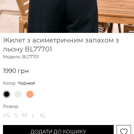
Жилет з асиметричним запахом з
льону BL77701
Модель: BL77701
1990 грн
Колір:
Чорний
Розмір:
XS
S
M
L
XL
ДОДАТИ ДО КОШИКУ