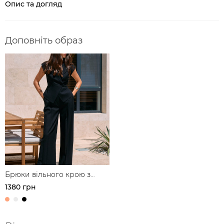
Опис та догляд
Доповніть образ
Брюки вільного крою з
защипами з льону
1380 грн