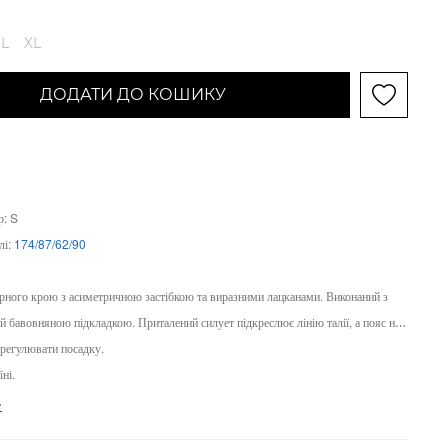
L
XL
ДОДАТИ ДО КОШИКУ
р: S
лі:
174/87/62/90
рного крою з асиметричною застібкою та виразними лацканами. Виконаний з
й бавовняною підкладкою. Приталений силует підкреслює лінію талії, а пояс на
 регулювати посадку.
ні.
е