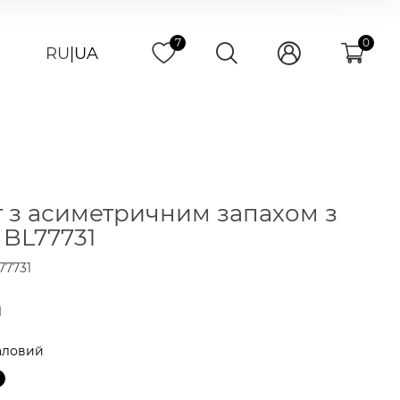
7
0
RU
|
UA
 з асиметричним запахом з
 BL77731
77731
н
аловий