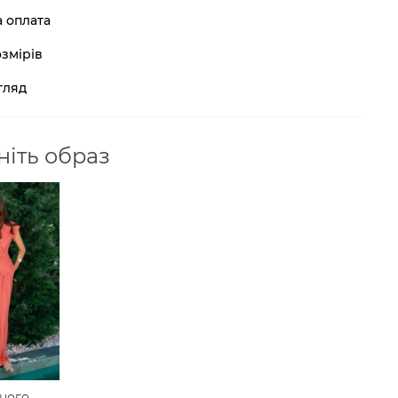
а оплата
змірів
гляд
іть образ
ного