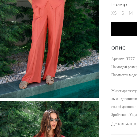
Розмір:
XS
S
M
ОПИС
Артикул: Т777
На моделі розмі
Параметри моде
Жилет архітекту
льна
доповнени
спинці дозволяє
Зроблено в Украї
Детальніш