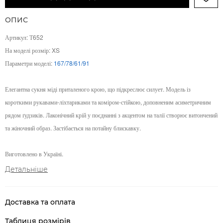
ОПИС
Артикул: Т652
На моделі розмір: XS
Параметри моделі:
167/78/61/91
Елегантна сукня міді приталеного крою, що підкреслює силует. Модель із
короткими рукавами-ліхтариками та коміром-стійкою, доповненим асиметричним
рядом ґудзиків. Лаконічний крій у поєднанні з акцентом на талії створює витончений
та жіночний образ. Застібається на потайну блискавку.
Виготовлено в Україні.
Детальніше
Доставка та оплата
Таблиця розмірів