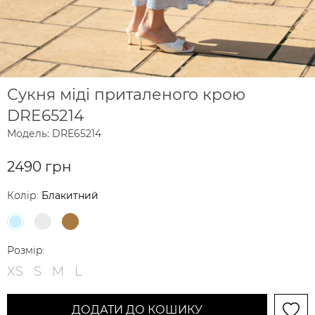
Сукня міді приталеного крою
DRE65214
Модель: DRE65214
2490 грн
Колір:
Блакитний
Розмір:
XS
S
M
L
ДОДАТИ ДО КОШИКУ