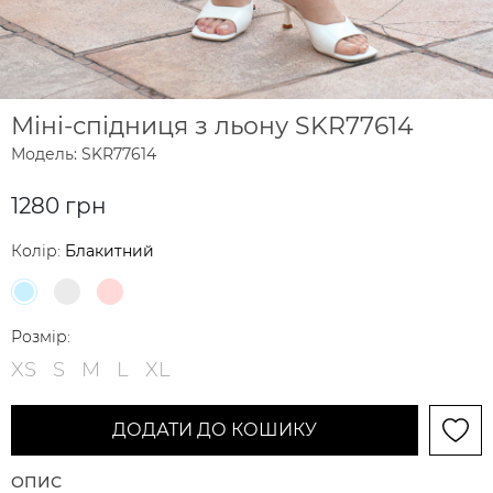
Міні-спідниця з льону SKR77614
Модель: SKR77614
1280 грн
Колір:
Блакитний
Розмір:
XS
S
M
L
XL
ДОДАТИ ДО КОШИКУ
ОПИС