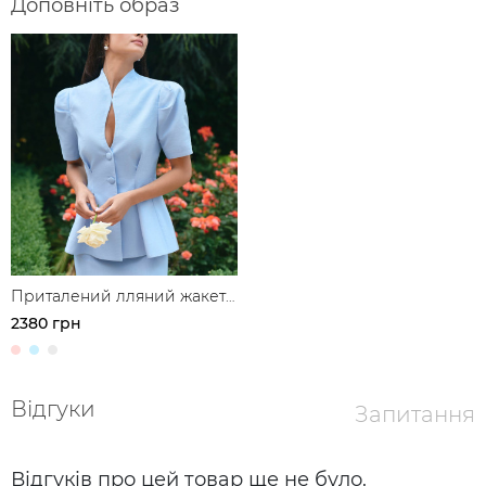
Доповніть образ
Приталений лляний жакет з
акцентною талією
2380 грн
Відгуки
Запитання
Відгуків про цей товар ще не було.