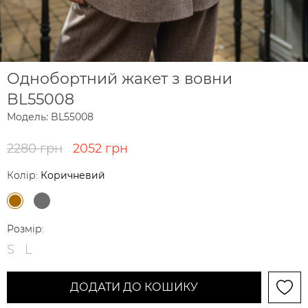
Однобортний жакет з вовни
BL55008
Модель: BL55008
2280 грн
2052 грн
Колір:
Коричневий
Розмір:
S
L
ДОДАТИ ДО КОШИКУ