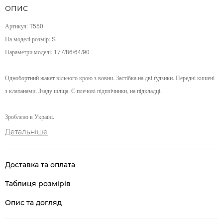
ОПИС
Артикул
:
T550
На моделі розмір: S
Параметри моделі:
177/86/64/90
Однобортний жакет вільного крою з вовни. Застібка на дві ґудзики. Передні кишені
з клапанами. Ззаду шліца. Є плечові підплічники, на підкладці.
Зроблено в Україні.
Детальніше
Доставка та оплата
Таблиця розмірів
Опис та догляд