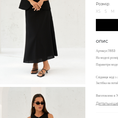
Розмір:
XS
S
M
ОПИС
Артикул:Т653
На моделі розмі
Параметри моде
Спідниця міді з
Застібка на пота
Виготовлено в У
Детальніш