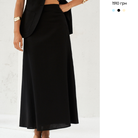
крою з льо
1910 грн