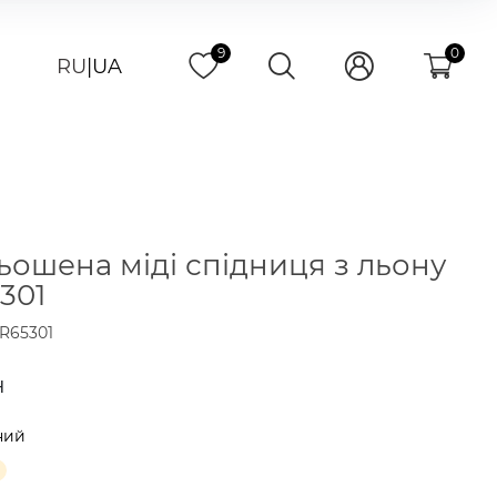
9
0
RU
|
UA
ьошена міді спідниця з льону
301
R65301
н
ний