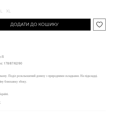
L
XL
ДОДАТИ ДО КОШИКУ
р:S
лі:
178/87/62/90
 льону. Поділ розкльошений донизу з природними складками. На підкладці.
йну блискавку збоку.
країні.
е