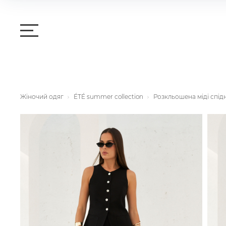
Жіночий одяг
ÉTÉ summer collection
Розкльошена міді спід