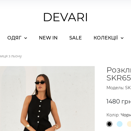
ОДЯГ
NEW IN
SALE
КОЛЕКЦІЇ
ниця з льону
Розкл
SKR65
Модель: SK
1480 гр
Колір:
Чор