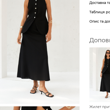
Доставка т
Таблиця ро
Опис та до
Доповн
Жилет при