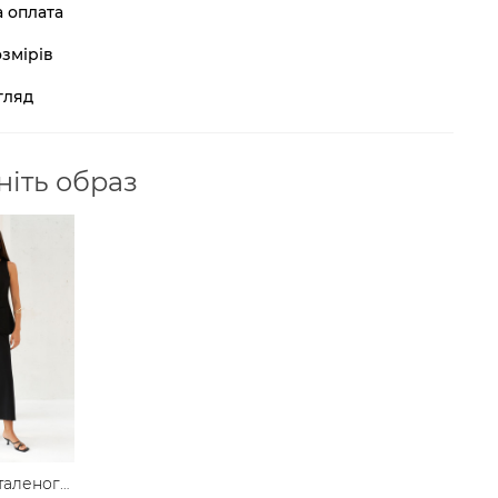
а оплата
змірів
гляд
іть образ
таленого