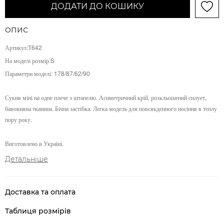
ДОДАТИ ДО КОШИКУ
ОПИС
Артикул:Т642
На моделі розмір:S
Параметри моделі:
178/87/62/90
Сукня міні на одне плече з штапелю. Асиметричний крій, розкльошений силует,
бавовняна тканина. Бічна застібка. Легка модель для повсякденного носіння в теплу
пору року.
Виготовлено в Україні.
Детальніше
Доставка та оплата
Таблиця розмірів