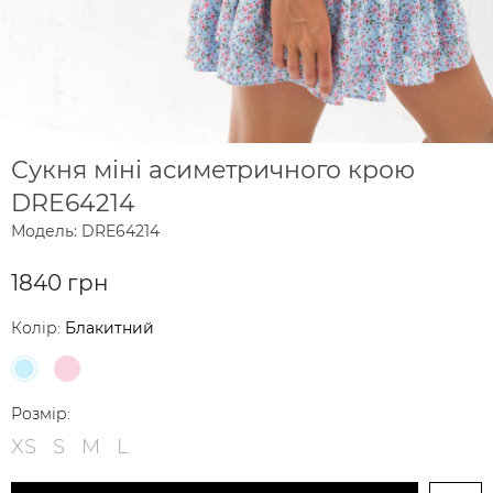
Сукня міні асиметричного крою
DRE64214
Модель: DRE64214
1840 грн
Колір:
Блакитний
Розмір:
XS
S
M
L