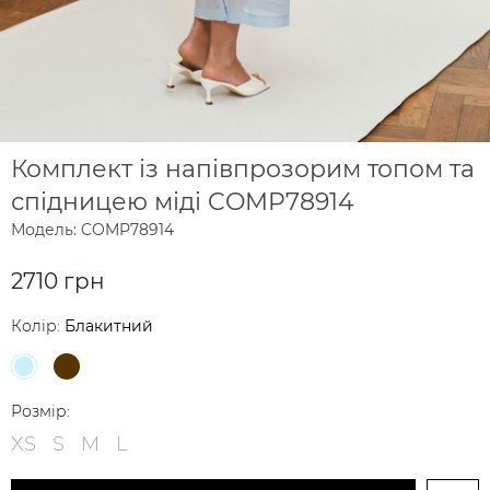
Комплект із напівпрозорим топом та
спідницею міді COMP78914
Модель: COMP78914
2710 грн
Колір:
Блакитний
Розмір:
XS
S
M
L