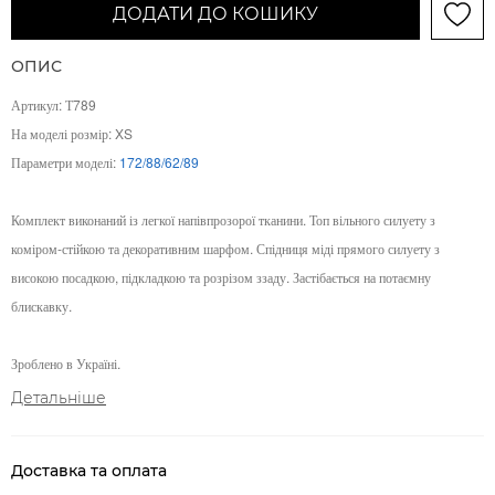
ДОДАТИ ДО КОШИКУ
ОПИС
Артикул: Т789
На моделі розмір: XS
Параметри моделі:
172/88/62/89
Комплект виконаний із легкої напівпрозорої тканини. Топ вільного силуету з
коміром-стійкою та декоративним шарфом. Спідниця міді прямого силуету з
високою посадкою, підкладкою та розрізом ззаду. Застібається на потаємну
блискавку.
Зроблено в Україні.
Детальніше
Доставка та оплата