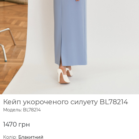
Кейп укороченого силуету BL78214
Модель: BL78214
1470 грн
Колір:
Блакитний