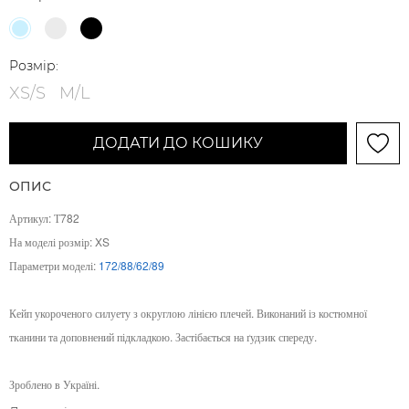
Розмір:
XS/S
M/L
ДОДАТИ ДО КОШИКУ
ОПИС
Артикул: Т782
На моделі розмір: XS
Параметри моделі:
172/88/62/89
Кейп укороченого силуету з округлою лінією плечей. Виконаний із костюмної
тканини та доповнений підкладкою. Застібається на ґудзик спереду.
Зроблено в Україні.