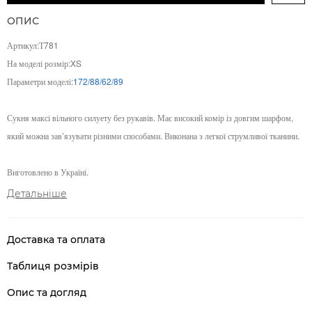
ОПИС
Артикул:Т781
На моделі розмір:XS
Параметри моделі:
172/88/62/89
Сукня максі вільного силуету без рукавів. Має високий комір із довгим шарфом,
який можна зав’язувати різними способами. Виконана з легкої струмливої тканини.
Виготовлено в Україні.
Детальніше
Доставка та оплата
Таблиця розмірів
Опис та догляд