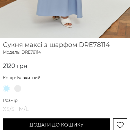
Сукня максі з шарфом DRE78114
Модель: DRE78114
2120 грн
Колір:
Блакитний
Розмір:
XS/S
M/L
ДОДАТИ ДО КОШИКУ