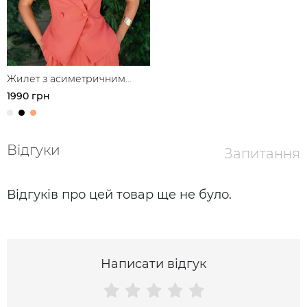
Жилет з асиметричним
запахом з льону
1990 грн
Відгуки
Запитання
Відгуків про цей товар ще не було.
Написати відгук