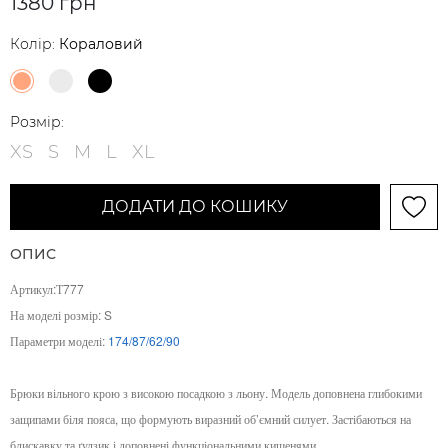
1380 грн
Колір:
Кораловий
Розмір:
XS
S
M
L
XL
ДОДАТИ ДО КОШИКУ
ОПИС
Артикул:Т777
На моделі розмір: S
Параметри моделі:
174/87/62/90
Брюки вільного крою з високою посадкою з льону. Модель доповнена глибокими
защипами біля пояса, що формують виразний об’ємний силует. Застібаються на
блискавку та ґудзик і доповнені функціональними кишенями.