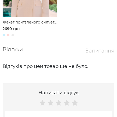
Жакет приталеного силуету
з льону
2690 грн
Відгуки
Запитання
Відгуків про цей товар ще не було.
Написати відгук