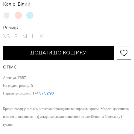
Колір:
Білий
Розмір:
XS
S
M
L
XL
ДОДАТИ ДО КОШИКУ
ОПИС
Артикул: Т657
На моделі розмір: S
Параметри моделі:
174/87/62/90
Брюки-палаццо з льону з високою посадкою та широким кроєм. Модель доповнена
поясом зі шльовками, функціональними кишенями та застібкою на блискавку і
ґудзик.