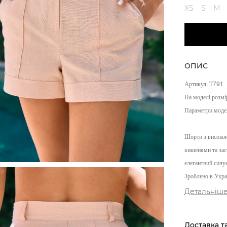
XS
S
M
ОПИС
Артикул: Т791
На моделі розмі
Параметри моде
Шорти з високою
кишенями та зас
елегантний силу
Зроблено в Украї
Детальніш
Доставка т