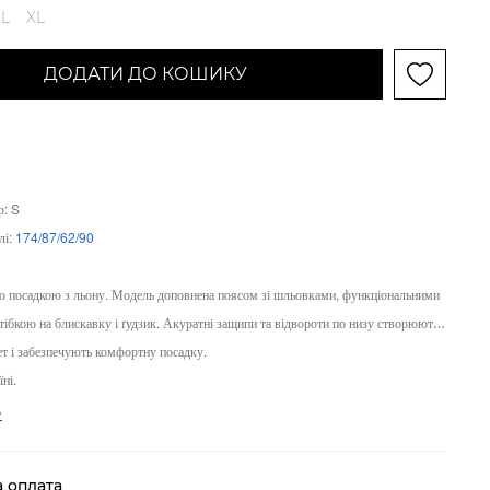
L
XL
ДОДАТИ ДО КОШИКУ
р: S
лі:
174/87/62/90
 посадкою з льону. Модель доповнена поясом зі шльовками, функціональними
тібкою на блискавку і ґудзик. Акуратні защипи та відвороти по низу створюють
ет і забезпечують комфортну посадку.
ні.
е
а оплата