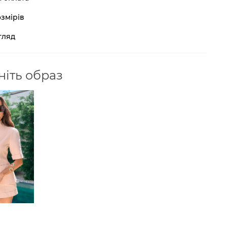
змірів
гляд
іть образ
ним