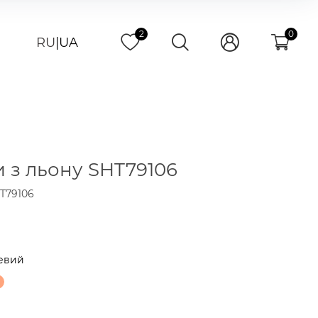
2
0
RU
|
UA
 з льону SHT79106
T79106
евий