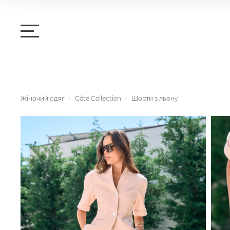
Жіночий одяг
Côte Collection
Шорти з льону