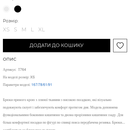
Розмір:
XS
S
M
L
XL
ДОДАТИ ДО КОШИКУ
ОПИС
Артикул:
Т764
На моделі розмір: XS
Параметри моделі:
167/78/61/91
Брюки прямого крою з лляної тканини з високою посадкою, які візуально
подовжують силует і забезпечують комфорт протягом дня. Модель доповнена
функціональними боковими кишенями та двома прорізними кишенями ззаду. Для
більш комфортної посадки по фігурі по спинці пояса передбачена резинка. Брюки
застібаються на блискавку та ґудзик.