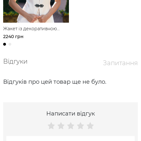
Жакет із декоративною
застібкою в азійському стилі
2240 грн
з льону
Відгуки
Запитання
Відгуків про цей товар ще не було.
Написати відгук