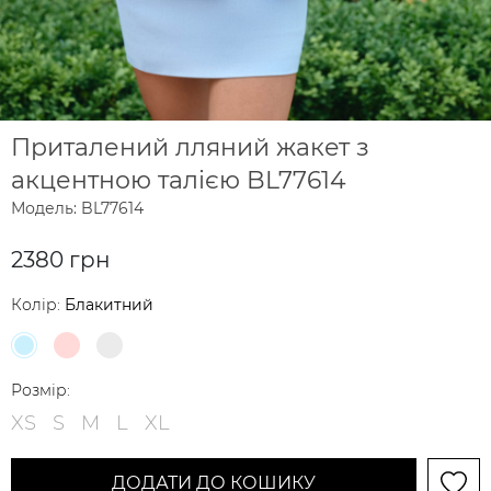
Приталений лляний жакет з
акцентною талією BL77614
Модель: BL77614
2380 грн
Колір:
Блакитний
Розмір:
XS
S
M
L
XL
ДОДАТИ ДО КОШИКУ