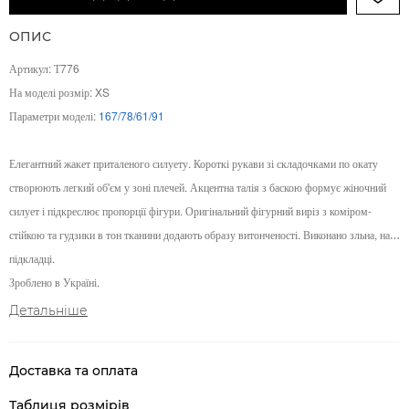
ОПИС
Артикул: Т776
На моделі розмір: XS
Параметри моделі:
167/78/61/91
Елегантний жакет приталеного силуету. Короткі рукави зі складочками по окату
створюють легкий об'єм у зоні плечей. Акцентна талія з баскою формує жіночний
силует і підкреслює пропорції фігури. Оригінальний фігурний виріз з коміром-
стійкою та гудзики в тон тканини додають образу витонченості. Виконано зльна, на
підкладці.
Зроблено в Україні.
Детальніше
Доставка та оплата
Таблиця розмірів