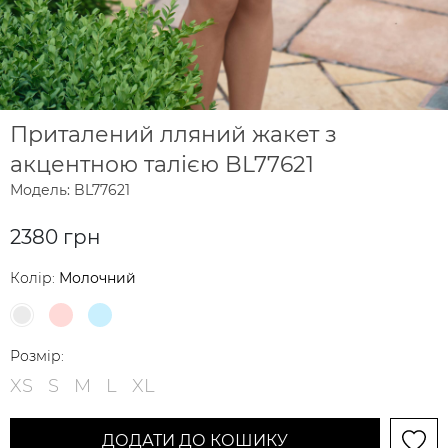
Приталений лляний жакет з
акцентною талією BL77621
Модель: BL77621
2380 грн
Колір:
Молочний
Розмір:
XS
S
M
L
XL
ДОДАТИ ДО КОШИКУ