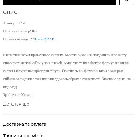
ОПИС
Артикул: Т776
На моделі розмір: XS
Параметри моделі:
167/78/61/91
Елегантний жакет приталеного силуету. Короткі рукави зі складочками по окату
створюють легкий об'єм у зоні плечей. Акцентна талія з баскою формує жіночний
силует і підкреслює пропорції фігури. Оригінальний фігурний виріз з коміром-
стійкою та гудзики в тон тканини додають образу витонченості. Виконано зльна, на
підкладці.
Зроблено в Україні.
Детальніше
Доставка та оплата
Таблиця розмірів