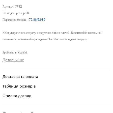
Артикул: Т782
На моделі розмір: XS
Параметри моделі:
172/88/62/89
Кейп укороченого силуету з округлою лінією плечей. Виконаний із костюмної
тканини та доповнений підкладкою. Застібається на ґудзик спереду.
Зроблено в Україні.
Детальніше
Доставка та оплата
Таблиця розмірів
Опис та догляд