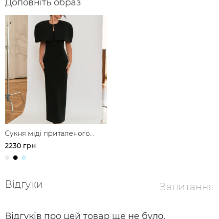
Доповніть образ
Сукня міді приталеного
силуету
2230 грн
Відгуки
Запитання
Відгуків про цей товар ще не було.