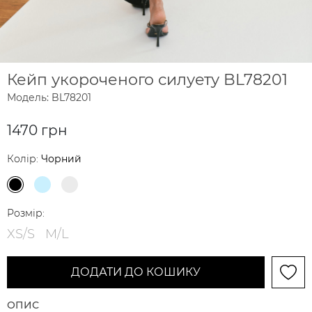
Кейп укороченого силуету BL78201
Модель: BL78201
1470 грн
Колір:
Чорний
Розмір:
XS/S
M/L
ДОДАТИ ДО КОШИКУ
ОПИС