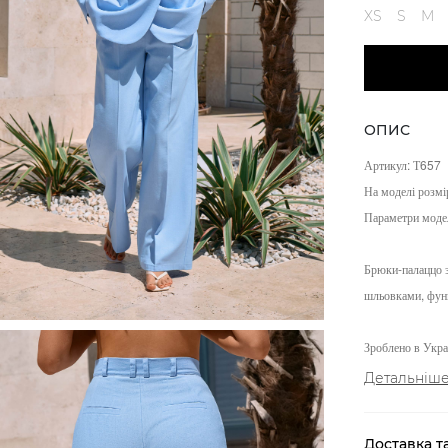
XS
S
M
ОПИС
Артикул: Т657
На моделі розмі
Параметри моде
Брюки-палаццо з
шльовками, функ
Зроблено в Украї
Детальніш
Доставка т