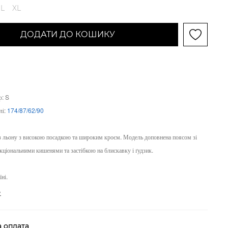
L
XL
ДОДАТИ ДО КОШИКУ
р: S
лі:
174/87/62/90
 льону з високою посадкою та широким кроєм. Модель доповнена поясом зі
ціональними кишенями та застібкою на блискавку і ґудзик.
ні.
е
а оплата