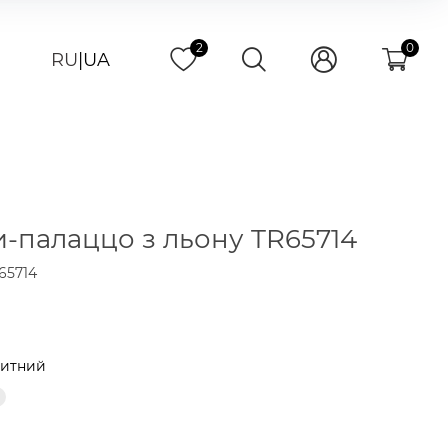
2
0
RU
|
UA
-палаццо з льону TR65714
65714
н
китний