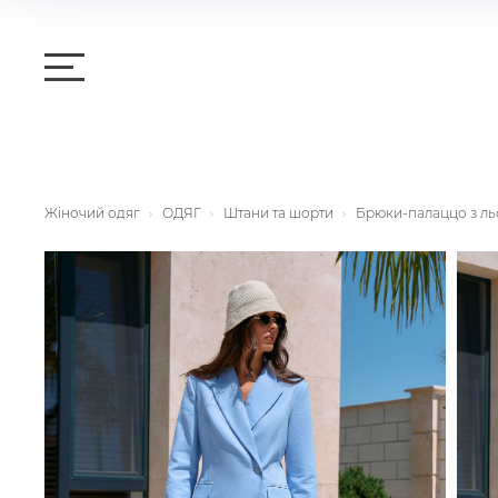
Жіночий одяг
ОДЯГ
Штани та шорти
Брюки-палаццо з ль