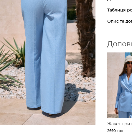
Таблиця ро
Опис та до
Доповн
Жакет при
силует
2690 грн