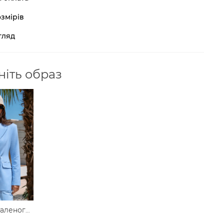
змірів
гляд
іть образ
таленого
у з льону