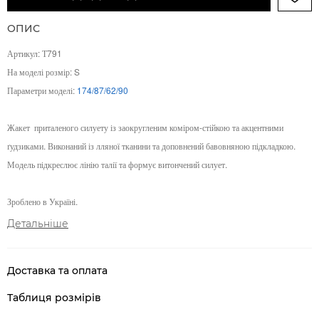
ОПИС
Артикул: Т791
На моделі розмір: S
Параметри моделі:
174/87/62/90
Жакет
приталеного силуету із заокругленим коміром-стійкою та акцентними
ґудзиками. Виконаний із лляної тканини та доповнений бавовняною підкладкою.
Модель підкреслює лінію талії та формує витончений силует.
Зроблено в Україні.
Детальніше
Доставка та оплата
Таблиця розмірів