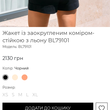
Жакет із заокругленим коміром-
стійкою з льону BL79101
Модель: BL79101
2130 грн
Колір:
Чорний
Розмір:
XS
S
M
L
XL
ДОДАТИ ДО КОШИКУ