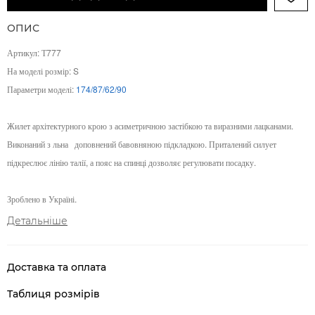
ОПИС
Артикул: Т777
На моделі розмір: S
Параметри моделі:
174/87/62/90
Жилет архітектурного крою з асиметричною застібкою та виразними лацканами.
Виконаний з льна
доповнений бавовняною підкладкою. Приталений силует
підкреслює лінію талії, а пояс на спинці дозволяє регулювати посадку.
Зроблено в Україні.
Детальніше
Доставка та оплата
Таблиця розмірів