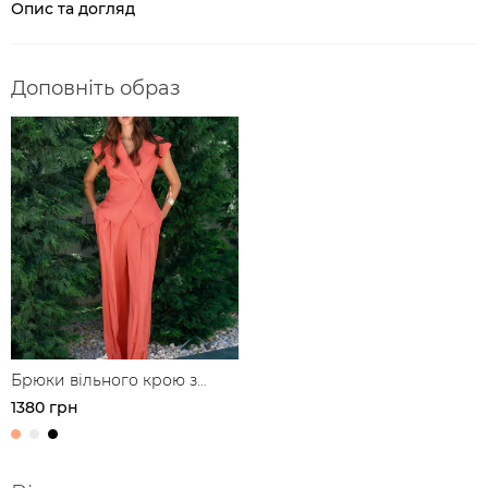
Опис та догляд
Доповніть образ
Брюки вільного крою з
защипами з льону
1380 грн