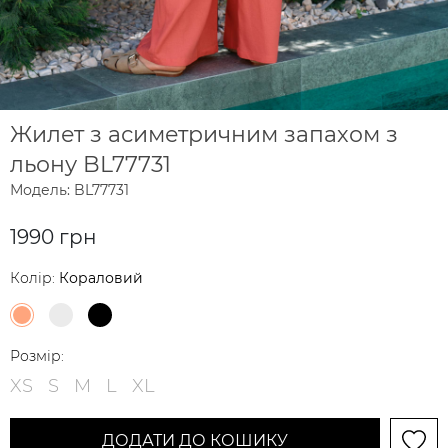
Жилет з асиметричним запахом з
льону BL77731
Модель: BL77731
1990 грн
Колір:
Кораловий
Розмір:
XS
S
M
L
XL
ДОДАТИ ДО КОШИКУ