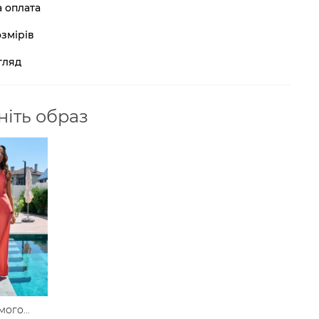
а оплата
змірів
гляд
іть образ
мого