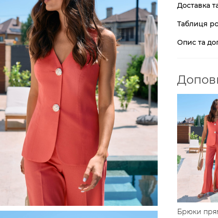
Доставка т
Таблиця ро
Опис та до
Доповн
Брюки пря