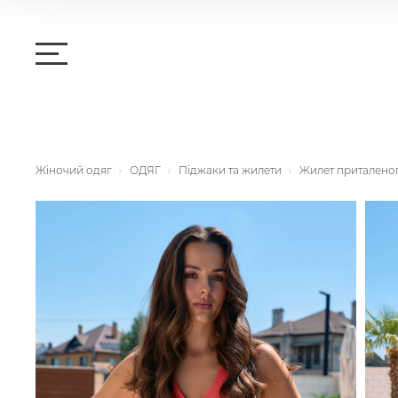
Жіночий одяг
ОДЯГ
Піджаки та жилети
Жилет приталеног