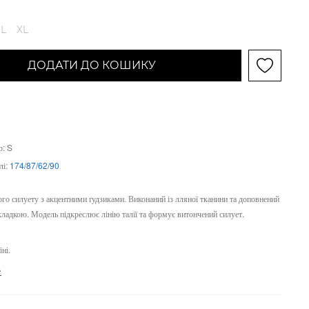
L
XL
ДОДАТИ ДО КОШИКУ
р: S
лі:
174/87/62/90
го силуету з акцентними ґудзиками. Виконаний із лляної тканини та доповнений
ладкою. Модель підкреслює лінію талії та формує витончений силует.
ні.
е