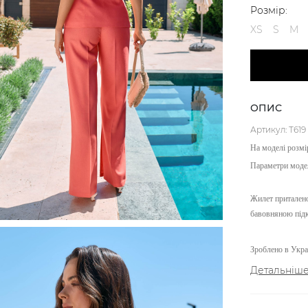
Розмір:
XS
S
M
ОПИС
Артикул: Т619
На моделі розмі
Параметри моде
Жилет приталено
бавовняною підк
Зроблено в Украї
Детальніш