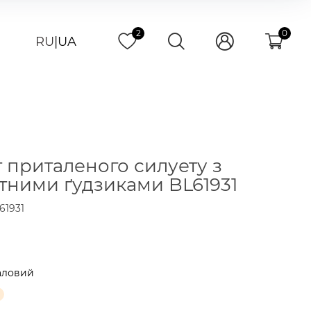
2
0
RU
|
UA
 приталеного силуету з
тними ґудзиками BL61931
61931
аловий