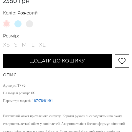
2380 грн
Колір:
Рожевий
Розмір:
XS
S
M
L
XL
ДОДАТИ ДО КОШИКУ
ОПИС
Артикул: Т776
На моделі розмір: XS
Параметри моделі:
167/78/61/91
Елегантний жакет приталеного силуету. Короткі рукави зі складочками по окату
створюють легкий об'єм у зоні плечей. Акцентна талія з баскою формує жіночний
силует і підкреслює пропорції фігури. Оригінальний фігурний виріз з коміром-