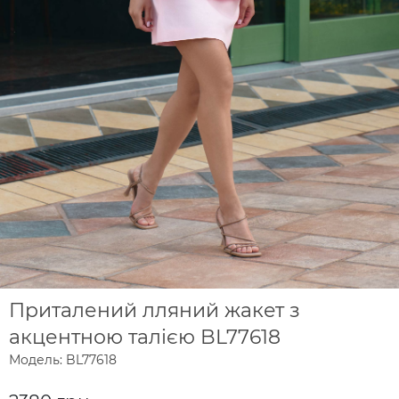
Приталений лляний жакет з
акцентною талією BL77618
Модель: BL77618