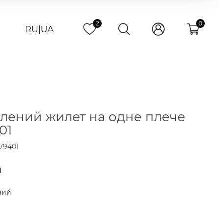
2
0
RU
|
UA
лений жилет на одне плече
01
79401
н
ний