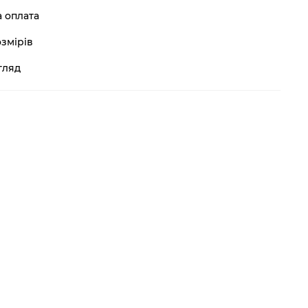
а оплата
змірів
гляд