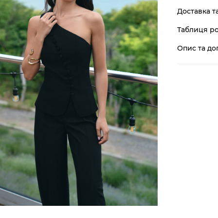
Доставка т
Таблиця ро
Опис та до