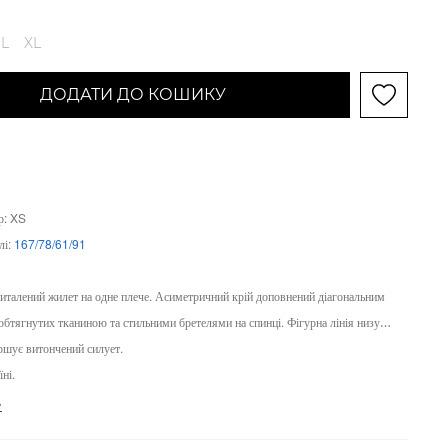
L
XL
ДОДАТИ ДО КОШИКУ
р: XS
лі:
167/78/61/91
италений жилет на одне плече. Асиметричний крій доповнений діагональним
 обтягнутих тканиною та стильними бретелями на спинці. Фігурна лінія низу
ршує витончений силует.
ні.
е