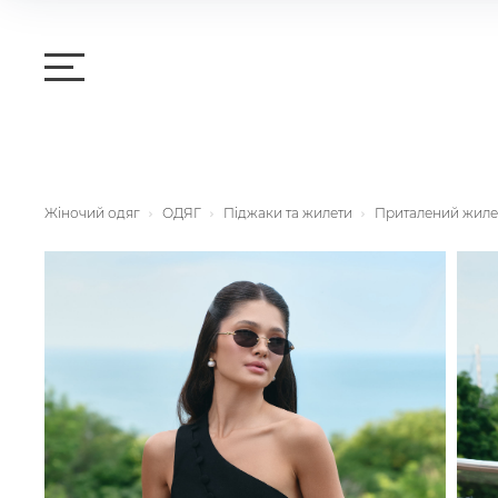
Жіночий одяг
ОДЯГ
Піджаки та жилети
Приталений жилет