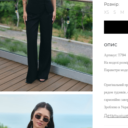
Розмір:
XS
S
M
ОПИС
Артикул: Т794
На моделі розмі
Параметри моде
Оригінальний пр
рядом ґудзиків,
гармонійно заве
Зроблено в Украї
Детальніш