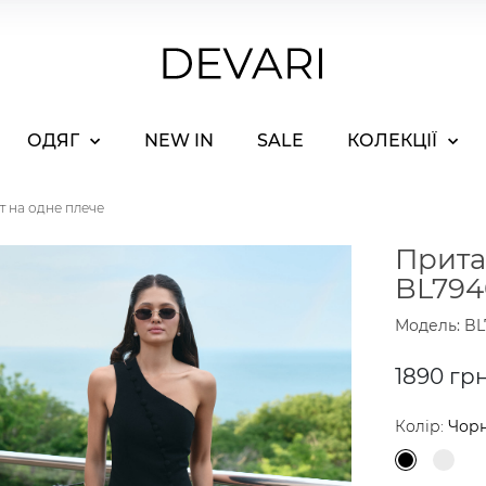
ОДЯГ
NEW IN
SALE
КОЛЕКЦІЇ
 на одне плече
Прита
BL794
Модель: BL
1890 гр
Колір:
Чор