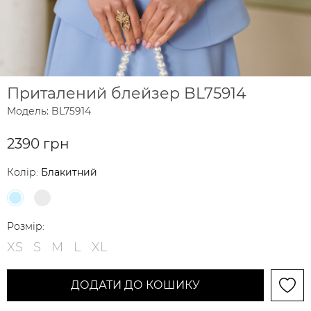
Приталений блейзер BL75914
Модель: BL75914
2390 грн
Колір:
Блакитний
Розмір:
XS
S
M
L
XL
ДОДАТИ ДО КОШИКУ