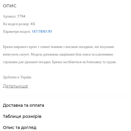
ОПИС
Артикул: Т794
На моделі розмір: XS
Параметри моделі:
167/78/61/91
Брюки широкого крою з лляної тканини з високою посадкою, які візуально
витягують силует. Модель доповнена защіпками біля пояса та класичними
стрілками для ідеальної посадки. Брюки застібаються на блискавку та ґудзик.
Зроблено в Україні.
Детальніше
Доставка та оплата
Таблиця розмірів
Опис та догляд