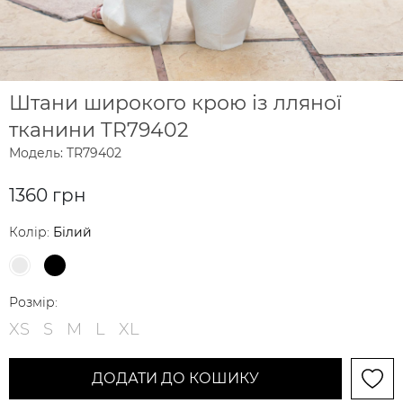
Штани широкого крою із лляної
тканини TR79402
Модель: TR79402
1360 грн
Колір:
Білий
Розмір:
XS
S
M
L
XL
ДОДАТИ ДО КОШИКУ