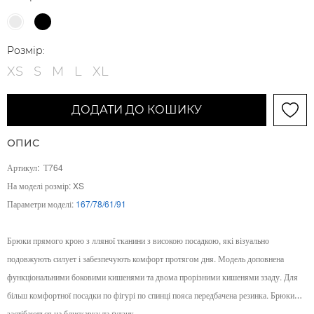
Розмір:
XS
S
M
L
XL
ДОДАТИ ДО КОШИКУ
ОПИС
Артикул:
Т764
На моделі розмір: XS
Параметри моделі:
167/78/61/91
Брюки прямого крою з лляної тканини з високою посадкою, які візуально
подовжують силует і забезпечують комфорт протягом дня. Модель доповнена
функціональними боковими кишенями та двома прорізними кишенями ззаду. Для
більш комфортної посадки по фігурі по спинці пояса передбачена резинка. Брюки
застібаються на блискавку та ґудзик.