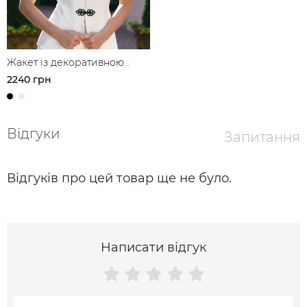
Жакет із декоративною
застібкою в азійському стилі
2240 грн
з льону
Відгуки
Запитання
Відгуків про цей товар ще не було.
Написати відгук