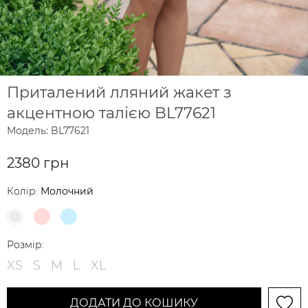
Приталений лляний жакет з
акцентною талією BL77621
Модель: BL77621
2380 грн
Колір:
Молочний
Розмір:
XS
S
M
L
XL
ДОДАТИ ДО КОШИКУ