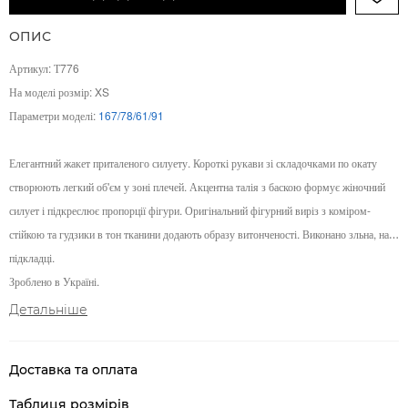
ОПИС
Артикул: Т776
На моделі розмір: XS
Параметри моделі:
167/78/61/91
Елегантний жакет приталеного силуету. Короткі рукави зі складочками по окату
створюють легкий об'єм у зоні плечей. Акцентна талія з баскою формує жіночний
силует і підкреслює пропорції фігури. Оригінальний фігурний виріз з коміром-
стійкою та гудзики в тон тканини додають образу витонченості. Виконано зльна, на
підкладці.
Зроблено в Україні.
Детальніше
Доставка та оплата
Таблиця розмірів