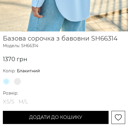
Базова сорочка з бавовни SH66314
Модель: SH66314
1370 грн
Колір:
Блакитний
Розмір:
XS/S
M/L
ДОДАТИ ДО КОШИКУ