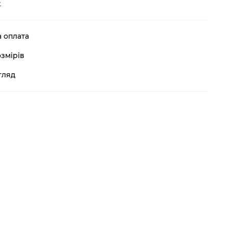
е
а оплата
змірів
гляд