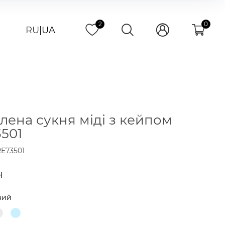
2
0
RU
|
UA
лена сукня міді з кейпом
501
E73501
н
ний