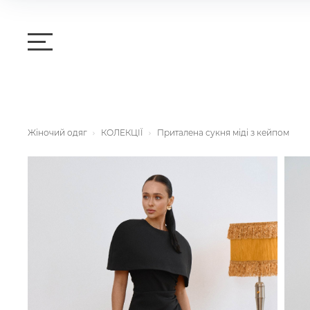
Жіночий одяг
КОЛЕКЦІЇ
Приталена сукня міді з кейпом