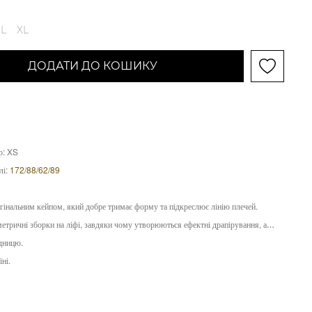
L
XL
ДОДАТИ ДО КОШИКУ
р: XS
лі:
172/88/62/89
игінальним кейпом, який добре тримає форму та підкреслює лінію плечей.
етричні зборки на ліфі, завдяки чому утворюються ефектні драпірування, а
дницю.
ні.