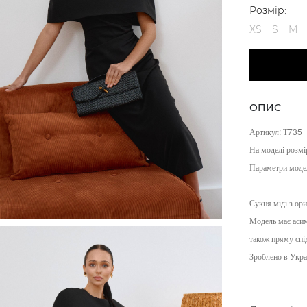
Розмір:
XS
S
M
ОПИС
Артикул
:
Т735
На моделі розмі
Параметри моде
Сукня міді з ор
Модель має асим
також пряму спі
Зроблено в Украї