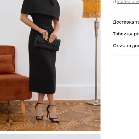
Детальніш
Доставка т
Таблиця ро
Опис та до