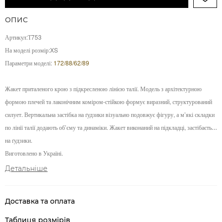
ОПИС
Артикул:Т753
На моделі розмір:XS
Параметри моделі:
172/88/62/89
Жакет приталеного крою з підкресленою лінією талії. Модель з архітектурною
формою плечей та лаконічним коміром-стійкою формує виразний, структурований
силует. Вертикальна застібка на ґудзики візуально подовжує фігуру, а м’які складки
по лінії талії додають об’єму та динаміки. Жакет виконаний на підкладці, застібається
на ґудзики.
Виготовлено в Україні.
Детальніше
Доставка та оплата
Таблиця розмірів