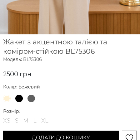
Жакет з акцентною талією та
коміром-стійкою BL75306
Модель: BL75306
2500 грн
Колір:
Бежевий
Розмір:
XS
S
M
L
XL
ДОДАТИ ДО КОШИКУ