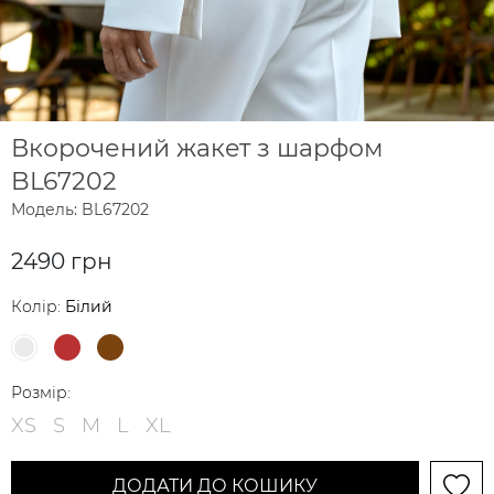
Вкорочений жакет з шарфом
BL67202
Модель: BL67202
2490 грн
Колір:
Білий
Розмір:
XS
S
M
L
XL
ДОДАТИ ДО КОШИКУ