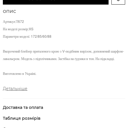
ОПИС
Артикул:Т672
На моделі розмір:XS
Параметри моделі:
172/85/60/88
Вкорочений блейзер приталеного крою з V-подібним вирізом, доповнений шарфом-
лавальєром. Модель з підплічниками. Застібка на ґудзики в тон. На підкладці.
Виготовлено в Україні.
Детальніше
Доставка та оплата
Таблиця розмірів