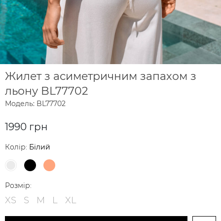
Жилет з асиметричним запахом з
льону BL77702
Модель: BL77702
1990 грн
Колір:
Білий
Розмір:
XS
S
M
L
XL