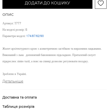
ДОДАТИ ДО КОШИКУ
ОПИС
Артикул: Т777
На моделі розмір: S
Параметри моделі:
174/87/62/90
Жилет архітектурного крою з асиметричною застібкою та виразними лацканами.
Виконаний з льна
доповнений бавовняною підкладкою. Приталений силует
підкреслює лінію талії, а пояс на спинці дозволяє регулювати посадку.
Зроблено в Україні.
Детальніше
Доставка та оплата
Таблиця розмірів