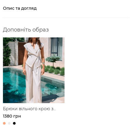
Опис та догляд
Доповніть образ
Брюки вільного крою з
защипами з льону
1380 грн