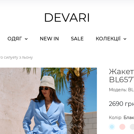
ОДЯГ
NEW IN
SALE
КОЛЕКЦІЇ
о силуету з льону
Жакет
BL657
Модель: BL
2690 гр
Колір:
Бла