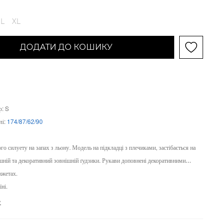
L
XL
ДОДАТИ ДО КОШИКУ
р: S
лі:
174/87/62/90
о силуету на запах з льону. Модель на підкладці з плечиками, застібається на
шній та декоративний зовнішній ґудзики. Рукави доповнені декоративними
нжетах.
ні.
е