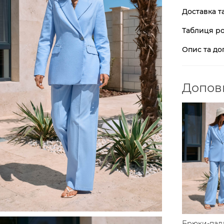
Доставка т
Таблиця ро
Опис та до
Доповн
Брюки-пал