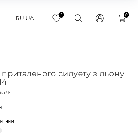
2
0
RU
|
UA
 приталеного силуету з льону
14
65714
н
китний