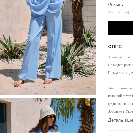
Розмір:
XS
S
M
ОПИС
Артикул: Т657
На моделі розмі
Параметри моде
Жакет приталеног
потайний внутрі
ґудзиками на ма
Зроблено в Украї
Детальніш