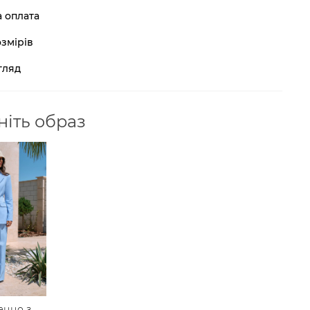
а оплата
змірів
гляд
іть образ
аццо з