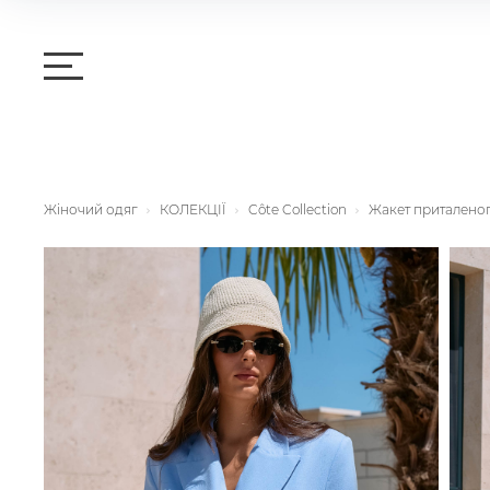
Жіночий одяг
КОЛЕКЦІЇ
Côte Collection
Жакет приталеног