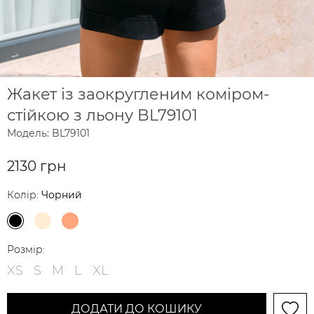
Жакет із заокругленим коміром-
стійкою з льону BL79101
Модель: BL79101
2130 грн
Колір:
Чорний
Розмір:
XS
S
M
L
XL
ДОДАТИ ДО КОШИКУ