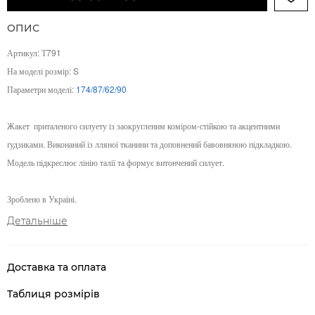
ОПИС
Артикул: Т791
На моделі розмір: S
Параметри моделі:
174/87/62/90
Жакет
приталеного силуету із заокругленим коміром-стійкою та акцентними
ґудзиками. Виконаний із лляної тканини та доповнений бавовняною підкладкою.
Модель підкреслює лінію талії та формує витончений силует.
Зроблено в Україні.
Детальніше
Доставка та оплата
Таблиця розмірів