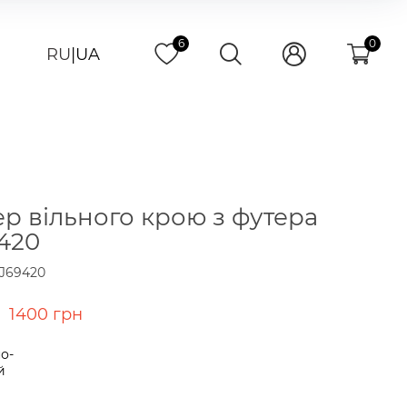
6
0
RU
|
UA
р вільного крою з футера
420
J69420
1400 грн
о-
й