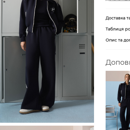
Доставка т
Таблиця ро
Опис та до
Доповн