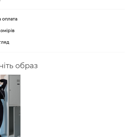
а оплата
змірів
гляд
іть образ