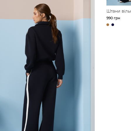
Штани віль
крою з фут
990 грн