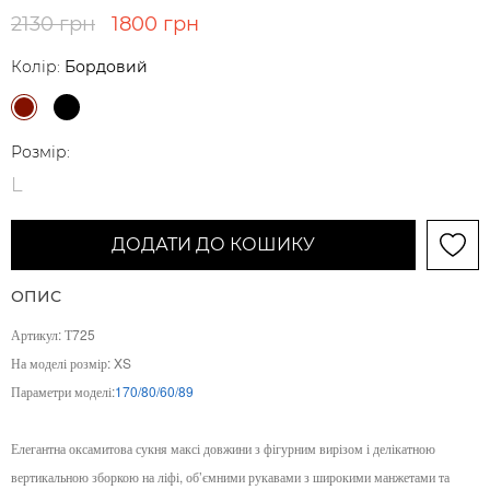
2130 грн
1800 грн
Колір:
Бордовий
Розмір:
L
ДОДАТИ ДО КОШИКУ
ОПИС
Артикул
:
Т725
На моделі розмір: XS
Параметри моделі:
170/80/60/89
Елегантна оксамитова сукня максі довжини з фігурним вирізом і делікатною
вертикальною зборкою на ліфі, об’ємними рукавами з широкими манжетами та