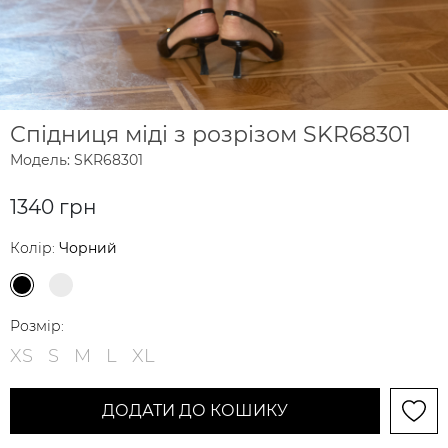
Спідниця міді з розрізом SKR68301
Модель: SKR68301
1340 грн
Колір:
Чорний
Розмір:
XS
S
M
L
XL
ДОДАТИ ДО КОШИКУ