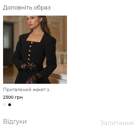
Доповніть образ
Приталений жакет з
акцентними ґудзиками
2300 грн
Відгуки
Запитання