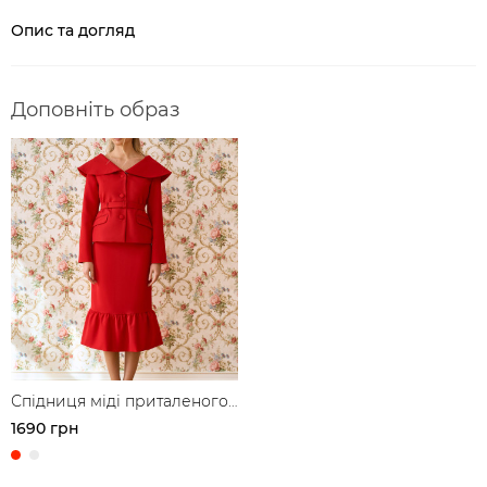
Опис та догляд
Доповніть образ
Спідниця міді приталеного
крою з воланом
1690 грн