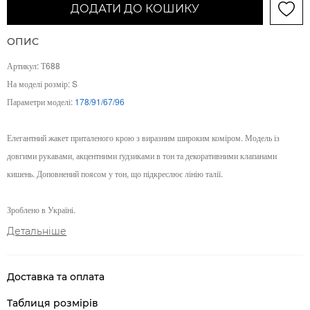
ДОДАТИ ДО КОШИКУ
ОПИС
Артикул: Т688
На моделі розмір: S
Параметри моделі:
178/91/67/96
Елегантний жакет приталеного крою з виразним широким коміром. Модель із
довгими рукавами, акцентними ґудзиками в тон та декоративними клапанами
кишень. Доповнений поясом у тон, що підкреслює лінію талії.
Зроблено в Україні.
Детальніше
Доставка та оплата
Таблиця розмірів