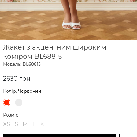
Жакет з акцентним широким
коміром BL68815
Модель: BL68815
2630 грн
Колір:
Червоний
Розмір:
XS
S
M
L
XL