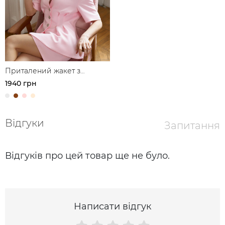
Приталений жакет з
акцентом на талії
1940 грн
Відгуки
Запитання
Відгуків про цей товар ще не було.
Написати відгук