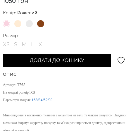
1050 грн
Колір:
Рожевий
Розмір:
XS
S
M
L
XL
ДОДАТИ ДО КОШИКУ
ОПИС
Артикул: Т762
На моделі розмір: XS
Параметри моделі:
168/84/62/90
Міні-спідниця з костюмної тканини з акцентом на талії та чітким силуетом. Завдяки
виточкам формує акуратну посадку та м’яко розширюється донизу, підкреслюючи
жіночні пропорції.