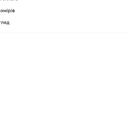
змірів
гляд