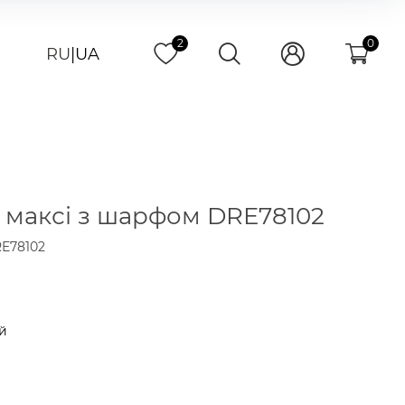
2
0
RU
|
UA
 максі з шарфом DRE78102
E78102
н
й