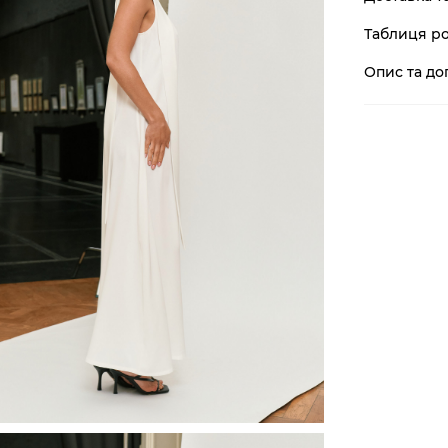
Таблиця ро
Опис та до