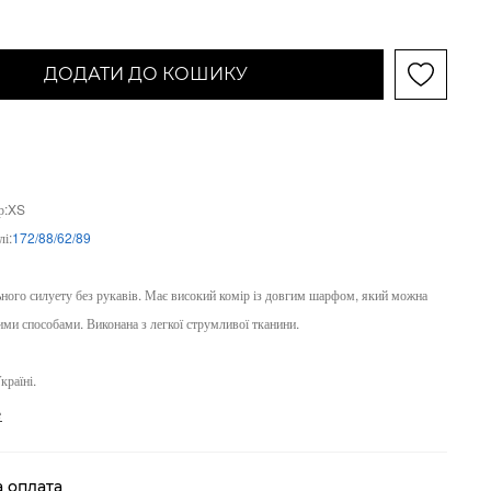
ДОДАТИ ДО КОШИКУ
ір:XS
і:
172/88/62/89
ьного силуету без рукавів. Має високий комір із довгим шарфом, який можна
ими способами. Виконана з легкої струмливої тканини.
країні.
е
а оплата