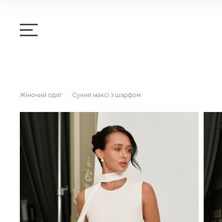
Жіночий одяг
Сукня максі з шарфом