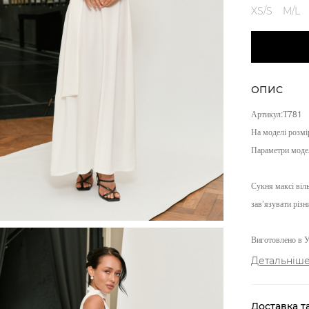
XS/S
M/L
ОПИС
Артикул:Т781
На моделі розм
Параметри модел
Сукня максі віл
зав’язувати різн
Виготовлено в У
Детальніш
Доставка т