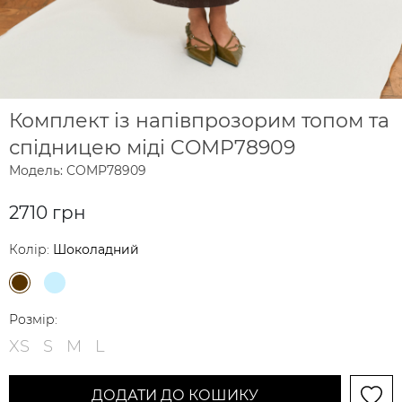
Комплект із напівпрозорим топом та
спідницею міді COMP78909
Модель: COMP78909
2710 грн
Колір:
Шоколадний
Розмір:
XS
S
M
L
ДОДАТИ ДО КОШИКУ