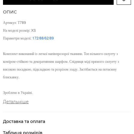
ОПИС
Артикул: Т789
На моделі розмір: XS
Параметри моделі:
172/88/62/89
Комплект виконаний із легкої напівпрозорої тканини. Топ вільного силуету з
коміром-стійкою та декоративним шарфом. Спідниця міді прямого силуету з
високою посадкою, підкладкою та розрізом ззаду. Застібається на потаємну
блискавку.
Зроблено в Україні.
Детальніше
Доставка та оплата
Таблиця розмірів