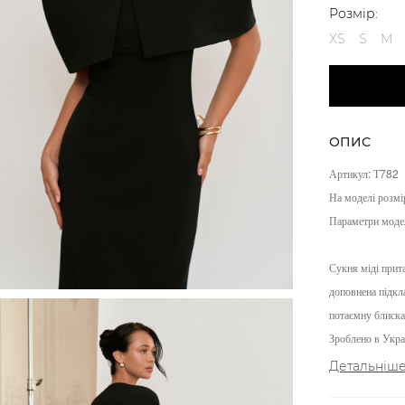
Розмір:
XS
S
M
ОПИС
Артикул: Т782
На моделі розмі
Параметри моде
Сукня міді прит
доповнена підкла
потаємну блиска
Зроблено в Украї
Детальніш