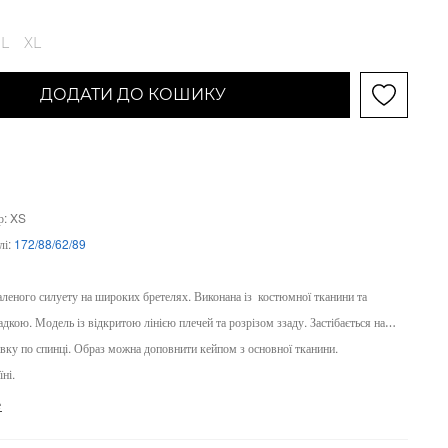
L
XL
ДОДАТИ ДО КОШИКУ
р: XS
лі:
172/88/62/89
аленого силуету на широких бретелях. Виконана із
костюмної тканини та
дкою. Модель із відкритою лінією плечей та розрізом ззаду. Застібається на
вку по спинці. Образ можна доповнити кейпом з основної тканини.
ні.
е