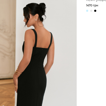
силуету
1470 грн