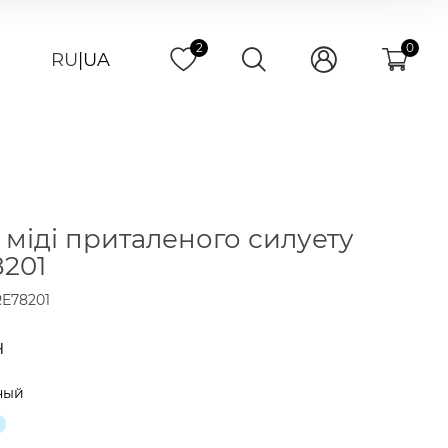
2
0
RU
|
UA
 міді приталеного силуету
201
E78201
н
ный