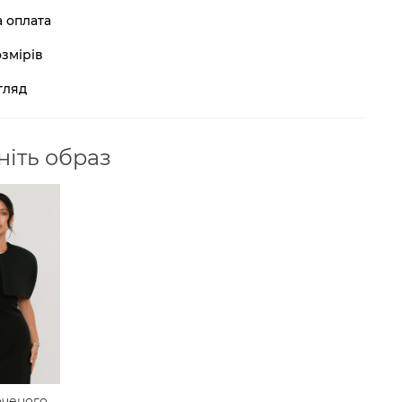
а оплата
змірів
гляд
іть образ
оченого