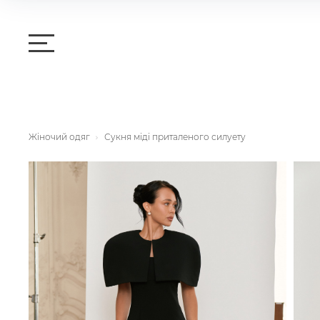
Жіночий одяг
Сукня міді приталеного силуету