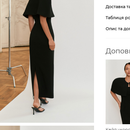
Доставка т
Таблиця ро
Опис та до
Доповн
Кейп укор