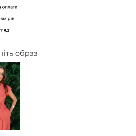
а оплата
змірів
гляд
іть образ