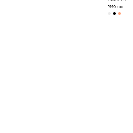
асиметрич
1990 грн
запахом з 