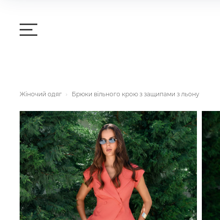
Жіночий одяг
Брюки вільного крою з защипами з льону