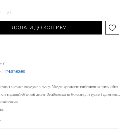
L
XL
ДОДАТИ ДО КОШИКУ
р: S
лі:
174/87/62/90
крою з високою посадкою з льону. Модель доповнена глибокими защипами біля
ють виразний об’ємний силует. Застібаються на блискавку та ґудзик і доповнені
и кишенями.
ні.
е