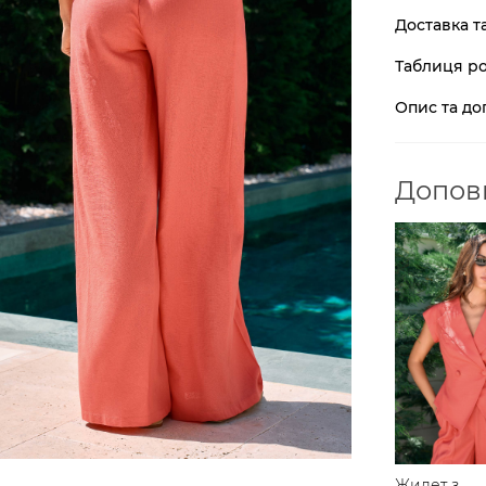
Доставка т
Таблиця ро
Опис та до
Доповн
Жилет з