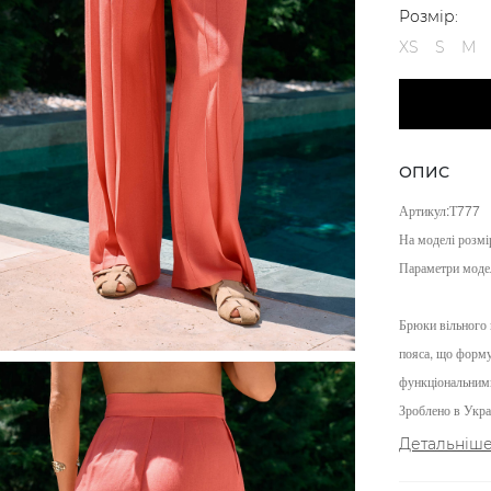
Розмір:
XS
S
M
ОПИС
Артикул:Т777
На моделі розмі
Параметри моде
Брюки вільного 
пояса, що форму
функціональним
Зроблено в Украї
Детальніш