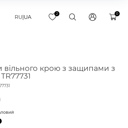
2
0
RU
|
UA
 вільного крою з защипами з
 TR77731
77731
н
аловий