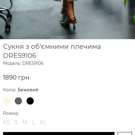
Сукня з об'ємними плечима
DRE59106
Модель: DRE59106
1890 грн
Колір:
Бежевий
Розмір:
XS
S
M
L
XL