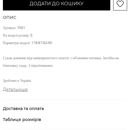
ДОДАТИ ДО КОШИКУ
ОПИС
Артикул: Т591
На моделі розмір: S
Параметри моделі: 178/87/62/90
Сукня довжини міді напівприлеглого силуету з об'ємними плечима. Застібка на
блискавку ззаду. З підплічниками.
Зроблено в Україні.
Детальніше
Доставка та оплата
Таблиця розмірів