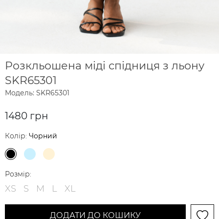
Розкльошена міді спідниця з льону
SKR65301
Модель: SKR65301
1480 грн
Колір:
Чорний
Розмір:
XS
S
M
L
XL
ДОДАТИ ДО КОШИКУ