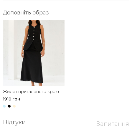
Доповніть образ
Жилет приталеного крою з
льону
1910 грн
Відгуки
Запитання