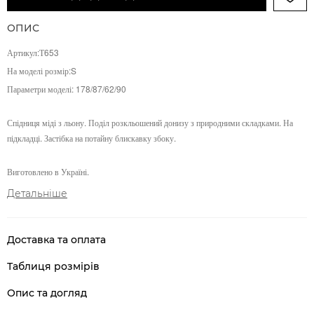
ОПИС
Артикул:Т653
На моделі розмір:S
Параметри моделі:
178/87/62/90
Спідниця міді з льону. Поділ розкльошений донизу з природними складками. На
підкладці. Застібка на потайну блискавку збоку.
Виготовлено в Україні.
Детальніше
Доставка та оплата
Таблиця розмірів
Опис та догляд